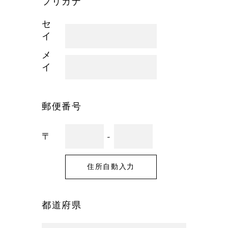
フリガナ
セ
イ
メ
イ
郵便番号
〒
-
住所自動入力
都道府県