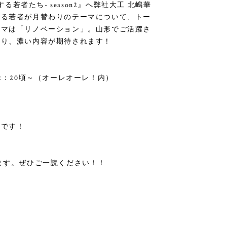
挑戦する若者たち- season2』へ弊社大工 北嶋華
する若者が月替わりのテーマについて、トー
ーマは「リノベーション」。山形でご活躍さ
まり、濃い内容が期待されます！
土）12：20頃～（オーレオーレ！内）
うです！
ます。ぜひご一読ください！！